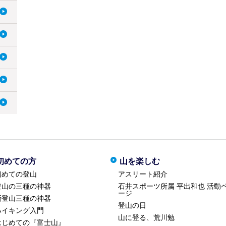
初めての方
山を楽しむ
初めての登山
アスリート紹介
登山の三種の神器
石井スポーツ所属 平出和也 活動
ージ
新登山三種の神器
登山の日
ハイキング入門
山に登る、荒川勉
はじめての『富士山』