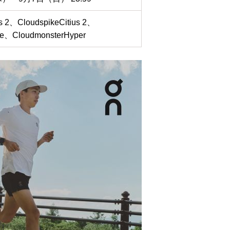
s 2、CloudspikeCitius 2、
ke、CloudmonsterHyper