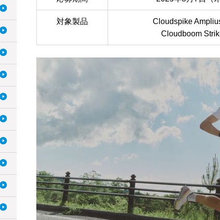
対象製品
Cloudspike Ampliu
Cloudboom Stri