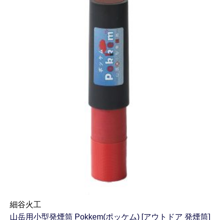
細谷火工
山岳用小型発煙筒 Pokkem(ポッケム) [アウトドア 発煙筒]