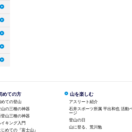
初めての方
山を楽しむ
初めての登山
アスリート紹介
登山の三種の神器
石井スポーツ所属 平出和也 活動
ージ
新登山三種の神器
登山の日
ハイキング入門
山に登る、荒川勉
はじめての『富士山』