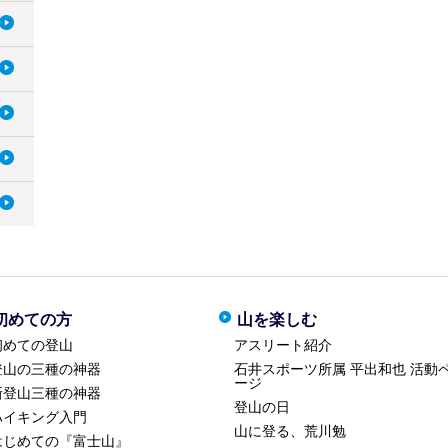
初めての方
山を楽しむ
初めての登山
アスリート紹介
登山の三種の神器
石井スポーツ所属 平出和也 活動
ージ
新登山三種の神器
登山の日
ハイキング入門
山に登る、荒川勉
はじめての『富士山』