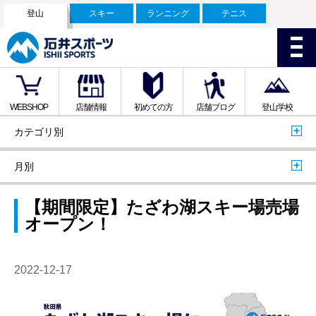
登山
スキー
ランニング
テニス
WEBSHOP
店舗情報
初めての方
店舗ブログ
登山学校
カテゴリ別
月別
【期間限定】たざわ湖スキー場売場
オープン！
2022-12-17