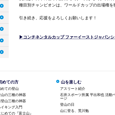
種目別チャンピオンは、ワールドカップの出場権を
引き続き、応援をよろしくお願いします！
▶コンチネンタルカップ ファーイーストジャパン
初めての方
山を楽しむ
初めての登山
アスリート紹介
登山の三種の神器
石井スポーツ所属 平出和也 活動
ージ
新登山三種の神器
登山の日
ハイキング入門
山に登る、荒川勉
はじめての『富士山』