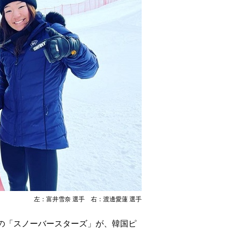
左：富井雪奈 選手 右：渡邊愛蓮 選手
の「スノーバースターズ」が、韓国ピ