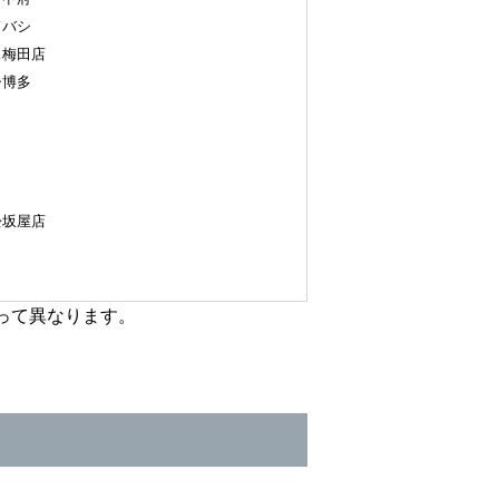
バシ
梅田店
博多
坂屋店
って異なります。