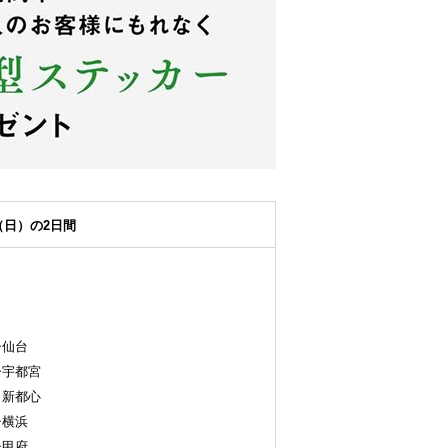
（日）の2日間
仙台
宇都宮
新都心
横浜
甲府