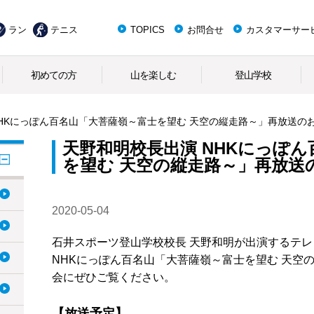
ラン
テニス
TOPICS
お問合せ
カスタマーサー
初めての方
山を楽しむ
登山学校
NHKにっぽん百名山「大菩薩嶺～富士を望む 天空の縦走路～」再放送の
天野和明校長出演 NHKにっぽ
を望む 天空の縦走路～」再放送
2020-05-04
石井スポーツ登山学校校長 天野和明が出演するテレ
NHKにっぽん百名山「大菩薩嶺～富士を望む 天空
会にぜひご覧ください。
【放送予定】