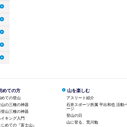
初めての方
山を楽しむ
初めての登山
アスリート紹介
登山の三種の神器
石井スポーツ所属 平出和也 活動
ージ
新登山三種の神器
登山の日
ハイキング入門
山に登る、荒川勉
はじめての『富士山』