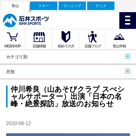
登山
スキー
ランニング
テニス
WEBSHOP
店舗情報
初めての方
店舗ブログ
登山学校
カテゴリ別
月別
仲川希良（山あそびクラブ スぺシ
ャルサポーター）出演「日本の名
峰・絶景探訪」放送のお知らせ
2020-08-12