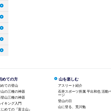
初めての方
山を楽しむ
初めての登山
アスリート紹介
登山の三種の神器
石井スポーツ所属 平出和也 活動
ージ
新登山三種の神器
登山の日
ハイキング入門
山に登る、荒川勉
はじめての『富士山』