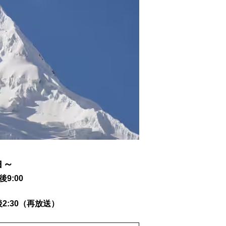
ヨ～
9:00
後2:30（再放送）