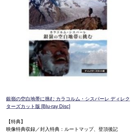
銀嶺の空白地帯に挑む カラコルム・シスパーレ ディレク
ターズカット版 [Blu-ray Disc]
【特典】
映像特典収録／封入特典：ルートマップ、登頂後記