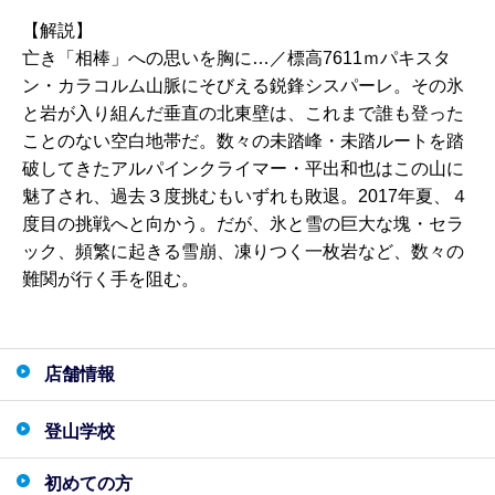
【解説】
亡き「相棒」への思いを胸に…／標高7611ｍパキスタ
ン・カラコルム山脈にそびえる鋭鋒シスパーレ。その氷
と岩が入り組んだ垂直の北東壁は、これまで誰も登った
ことのない空白地帯だ。数々の未踏峰・未踏ルートを踏
破してきたアルパインクライマー・平出和也はこの山に
魅了され、過去３度挑むもいずれも敗退。2017年夏、４
度目の挑戦へと向かう。だが、氷と雪の巨大な塊・セラ
ック、頻繁に起きる雪崩、凍りつく一枚岩など、数々の
難関が行く手を阻む。
店舗情報
登山学校
初めての方