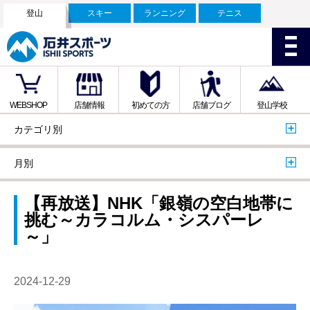
登山
スキー
ランニング
テニス
WEBSHOP
店舗情報
初めての方
店舗ブログ
登山学校
カテゴリ別
月別
【再放送】NHK「銀嶺の空白地帯に
挑む～カラコルム・シスパーレ
～」
2024-12-29