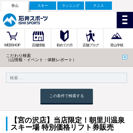
登山
スキー
ランニング
テニス
WEBSHOP
店舗情報
初めての方
店舗ブログ
登山学校
こだわり検索
（山情報・イベント・体験レポート）
この条件で検索する
【宮の沢店】当店限定！朝里川温泉
スキー場 特別価格リフト券販売