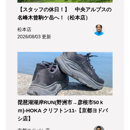
【スタッフの休日！】 中央アルプスの
名峰木曾駒ケ岳へ！（松本店）
松本店
2026/08/03 更新
琵琶湖湖岸RUN(野洲市→彦根市50ｋ
ｍ)-HOKA クリフトン11-【京都ヨドバ
シ店】