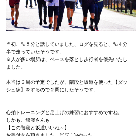
当初、㌔５分と話していました、ログを見ると、㌔４分
半で走っていたそうです。
※人が多い場所は、ペースを落とし歩行者を優先いたし
ました。
本当は３周の予定でしたが、階段と坂道を使った【ダッ
シュ練】をするので２周にしたそうです。
心拍トレーニングと足上げの練習におすすめですね。
しかも、館澤さんも
【この階段と坂道いいね～】
お墨付きを頂きました。(*´▽｀)vやった！