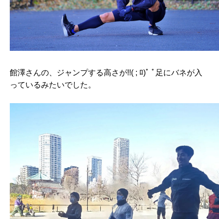
館澤さんの、ジャンプする高さが!!( ; ﾛ)ﾟ ﾟ足にバネが入
っているみたいでした。