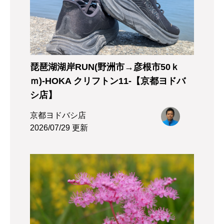
琵琶湖湖岸RUN(野洲市→彦根市50ｋ
ｍ)-HOKA クリフトン11-【京都ヨドバ
シ店】
京都ヨドバシ店
2026/07/29 更新