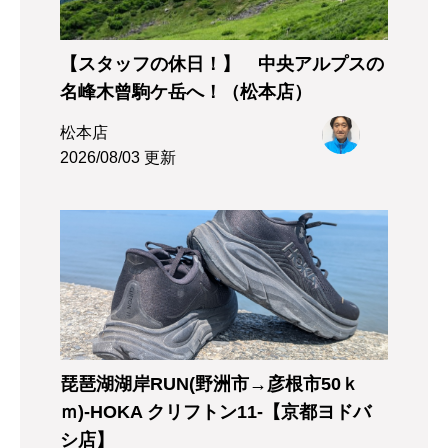
【スタッフの休日！】 中央アルプスの
名峰木曾駒ケ岳へ！（松本店）
松本店
2026/08/03 更新
琵琶湖湖岸RUN(野洲市→彦根市50ｋ
ｍ)-HOKA クリフトン11-【京都ヨドバ
シ店】