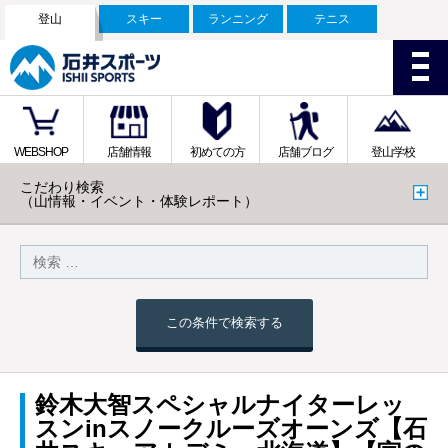
登山
スキー
ランニング
テニス
WEBSHOP
店舗情報
初めての方
店舗ブログ
登山学校
こだわり検索
（山情報・イベント・体験レポート）
この条件で検索する
鈴木大智スペシャルナイターレッ
スンinスノークルーズオーンズ【石